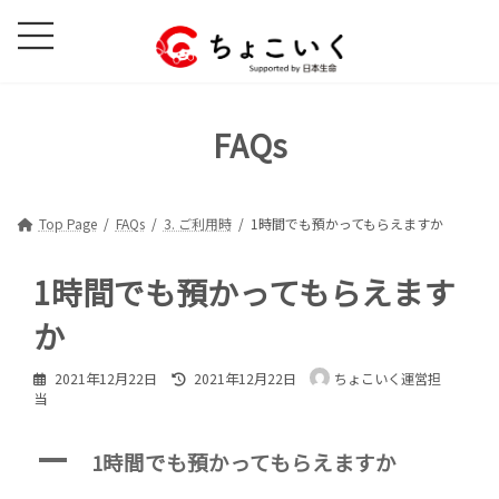
コ
ナ
ン
ビ
テ
ゲ
ン
ー
ツ
シ
FAQs
へ
ョ
ス
ン
キ
に
ッ
移
Top Page
FAQs
3. ご利用時
1時間でも預かってもらえますか
プ
動
1時間でも預かってもらえます
か
最
2021年12月22日
2021年12月22日
ちょこいく運営担
終
当
更
新
日
A
1時間でも預かってもらえますか
時
: