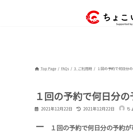
コ
ナ
ン
ビ
テ
ゲ
ン
ー
ツ
シ
へ
ョ
ス
ン
キ
に
ッ
移
プ
動
Top Page
FAQs
3. ご利用時
１回の予約で何日分の
１回の予約で何日分の
最
2021年12月22日
2021年12月22日
ち
終
更
新
A
１回の予約で何日分の予約が
日