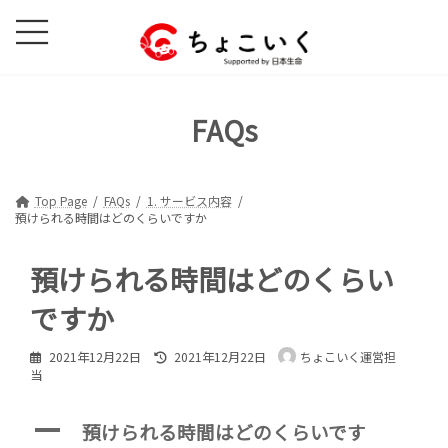
コ
ナ
ン
ビ
テ
ゲ
ン
ー
ツ
シ
FAQs
へ
ョ
ス
ン
キ
に
ッ
移
Top Page
FAQs
1. サービス内容
預けられる時間はどのくらいですか
プ
動
預けられる時間はどのくらい
ですか
最
2021年12月22日
2021年12月22日
ちょこいく運営担
終
当
更
新
日
A
預けられる時間はどのくらいです
時