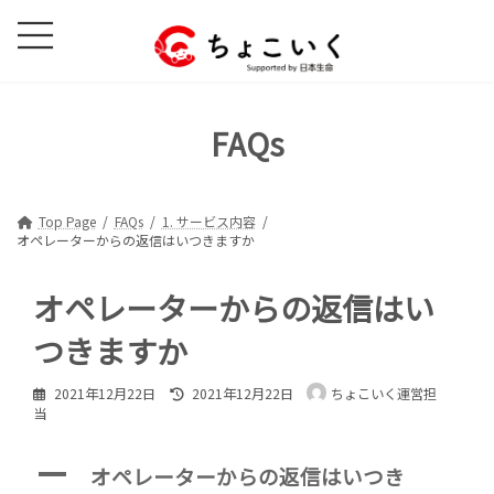
コ
ナ
ン
ビ
テ
ゲ
ン
ー
ツ
シ
FAQs
へ
ョ
ス
ン
キ
に
ッ
移
Top Page
FAQs
1. サービス内容
オペレーターからの返信はいつきますか
プ
動
オペレーターからの返信はい
つきますか
最
2021年12月22日
2021年12月22日
ちょこいく運営担
終
当
更
新
日
A
オペレーターからの返信はいつき
時