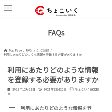
コ
ナ
ン
ビ
テ
ゲ
ン
ー
ツ
シ
FAQs
へ
ョ
ス
ン
キ
に
ッ
移
Top Page
FAQs
2. ご登録
利用にあたりどのような情報を登録する必要がありますか
プ
動
利用にあたりどのような情報
を登録する必要がありますか
最
2021年12月22日
2021年12月22日
ちょこいく運営担
終
当
更
新
日
A
利用にあたりどのような情報を登
時