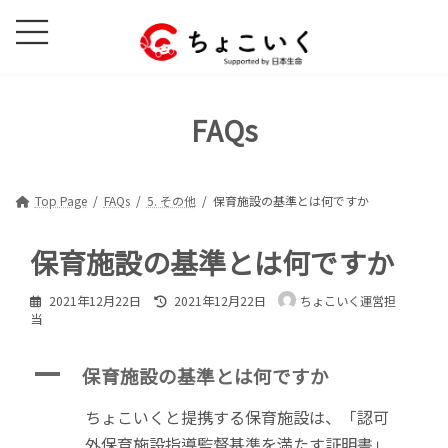
コ
ナ
ン
ビ
テ
ゲ
ン
ー
ツ
シ
FAQs
へ
ョ
ス
ン
キ
に
ッ
移
Top Page
FAQs
5. その他
保育施設の基準とは何ですか
プ
動
保育施設の基準とは何ですか
最
2021年12月22日
2021年12月22日
ちょこいく運営担
終
当
更
新
日
A
保育施設の基準とは何ですか
時
:
ちょこいくと提携する保育施設は、「認可
外保育施設指導監督基準を満たす証明書」