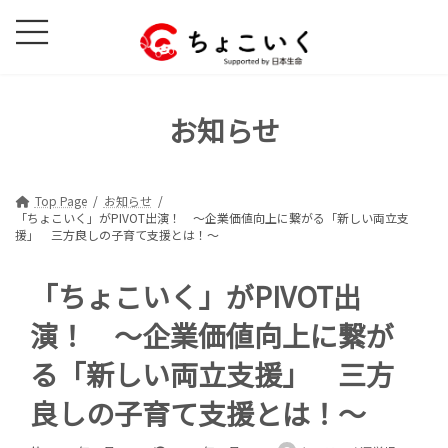
コ
ナ
ン
ビ
テ
ゲ
ン
ー
ツ
シ
お知らせ
へ
ョ
ス
ン
キ
に
ッ
移
Top Page
お知らせ
「ちょこいく」がPIVOT出演！ ～企業価値向上に繋がる「新しい両立支
プ
動
援」 三方良しの子育て支援とは！～
「ちょこいく」がPIVOT出
演！ ～企業価値向上に繋が
る「新しい両立支援」 三方
良しの子育て支援とは！～