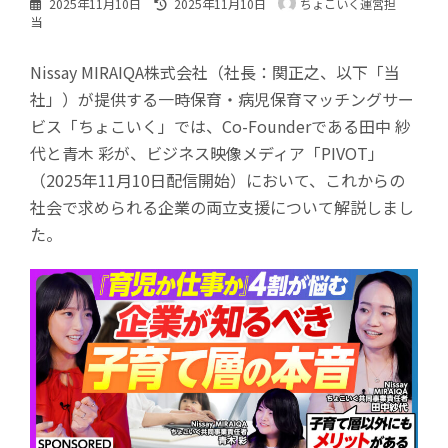
最
2025年11月10日
2025年11月10日
ちょこいく運営担
終
当
更
新
Nissay MIRAIQA株式会社（社長：関正之、以下「当
日
時
社」）が提供する一時保育・病児保育マッチングサー
:
ビス「ちょこいく」では、Co-Founderである田中 紗
代と青木 彩が、ビジネス映像メディア「PIVOT」
（2025年11月10日配信開始）において、これからの
社会で求められる企業の両立支援について解説しまし
た。