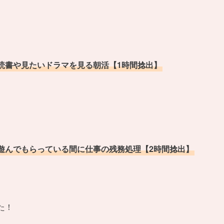
読書や見たいドラマを見る朝活【1時間捻出】
遊んでもらっている間に仕事の残務処理【2時間捻出】
た！