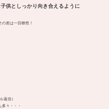
は子供としっかり向き合えるように
その差は一目瞭然！
ール返信）
も多々・・・