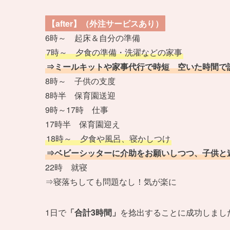
【after】（外注サービスあり）
6時～ 起床＆自分の準備
7時～ 夕食の準備・洗濯などの家事
⇒ミールキットや家事代行で時短 空いた時間で
8時～ 子供の支度
8時半 保育園送迎
9時～17時 仕事
17時半 保育園迎え
18時～ 夕食や風呂、寝かしつけ
⇒ベビーシッターに介助をお願いしつつ、子供と
22時 就寝
⇒寝落ちしても問題なし！気が楽に
1日で
「合計3時間」
を捻出することに成功しまし