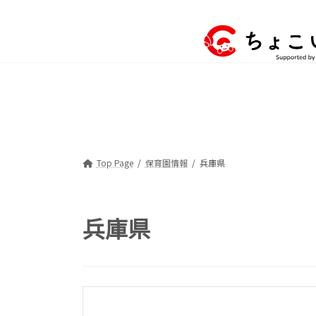
コ
ナ
ン
ビ
テ
ゲ
ン
ー
ツ
シ
へ
ョ
ス
ン
キ
に
ッ
移
プ
動
Top Page
保育園情報
兵庫県
兵庫県