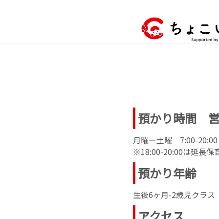
コ
ナ
ン
ビ
テ
ゲ
ン
ー
ツ
シ
へ
ョ
ス
ン
キ
に
ッ
移
プ
動
預かり時間 
月曜ー土曜 7:00-20:
※18:00-20:00は延長保
預かり年齢
生後6ヶ月-2歳児クラス
アクセス