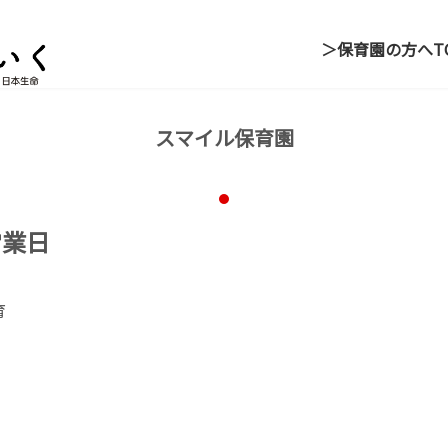
＞保育園の方へ
T
スマイル保育園
営業日
00
育