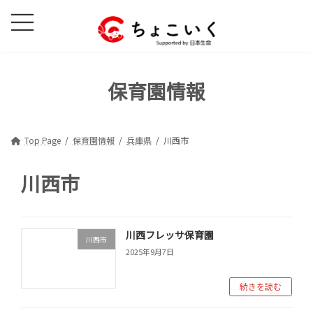
コ
ナ
ン
ビ
テ
ゲ
ン
ー
ツ
シ
保育園情報
へ
ョ
ス
ン
キ
に
ッ
移
Top Page
保育園情報
兵庫県
川西市
プ
動
川西市
川西フレッサ保育園
川西市
2025年9月7日
続きを読む