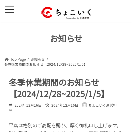
コ
ナ
ン
ビ
テ
ゲ
ン
ー
ツ
シ
お知らせ
へ
ョ
ス
ン
キ
に
ッ
移
Top Page
お知らせ
冬季休業期間のお知らせ【2024/12/28~2025/1/5】
プ
動
冬季休業期間のお知らせ
【2024/12/28~2025/1/5】
最
2024年12月16日
2024年12月16日
ちょこいく運営担
終
当
更
新
平素は格別のご高配を賜り、厚く御礼申し上げます。
日
時