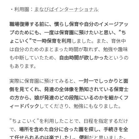
・利用園：
まなびばインターナショナル
職場復帰する前に、慣らし保育や自分のイメージアッ
プのためにも、一度は保育園に預けたいと思い、”ち
ょこいく”で一時保育を利用
しました。また、育休中
は自分のためのまとまった時間が取れず、勉強や趣味
も中断していたため、
自由時間が欲しかった
というの
もあります。
実際に保育園に預けてみると、
一対一でしっかりと面
倒を見てくれ、発達の全体像を熟知されている保育士
の方から、娘が発達のどの段階にいるのかを細かくフ
ィードバック
してくださり、勉強にもなりました。
”ちょこいく”を利用したことで、日程を指定するだけ
で、
場所を含めた自分に合った園を探し、手続きを全
て任せられるのは楽でしたし、便利
だと思いました。