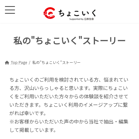
コ
ナ
ン
ビ
テ
ゲ
ン
ー
ツ
シ
私の"ちょこいく"ストーリー
へ
ョ
ス
ン
キ
に
ッ
移
Top Page
私の"ちょこいく"ストーリー
プ
動
ちょこいくのご利用を検討されている方、悩まれてい
る方、沢山いらっしゃると思います。実際にちょこい
くをご利用いただいた方々からの体験談を紹介させて
いただきます。ちょこいく利用のイメージアップに繋
がれば幸いです。
※お客様からいただいた声の中から当社で抽出・編集
して掲載しています。