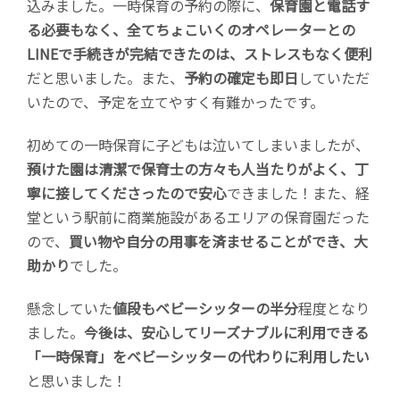
込みました。一時保育の予約の際に、
保育園と電話す
る必要もなく、全てちょこいくのオペレーターとの
LINEで手続きが完結できたのは、ストレスもなく便利
だと思いました。また、
予約の確定も即日
していただ
いたので、予定を立てやすく有難かったです。
初めての一時保育に子どもは泣いてしまいましたが、
預けた園は清潔で保育士の方々も人当たりがよく、丁
寧に接してくださったので安心
できました！また、経
堂という駅前に商業施設があるエリアの保育園だった
ので、
買い物や自分の用事を済ませることができ、大
助かり
でした。
懸念していた
値段もベビーシッターの半分
程度となり
ました。
今後は、安心してリーズナブルに利用できる
「一時保育」をベビーシッターの代わりに利用したい
と思いました！