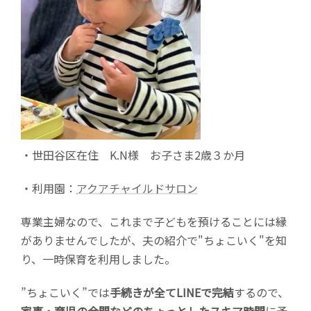
・世田谷区在住 K.N様 お子さま2歳３か月
・利用園：
アクアチャイルドサロン
専業主婦なので、これまで子どもを預けることには縁
がありませんでしたが、夫の紹介で"ちょこいく"を知
り、一時保育を利用しました。
”ちょこいく”では
手続きが全てLINEで完結
するので、
家事・育児の合間などのちょっとしたスキマ時間
に予