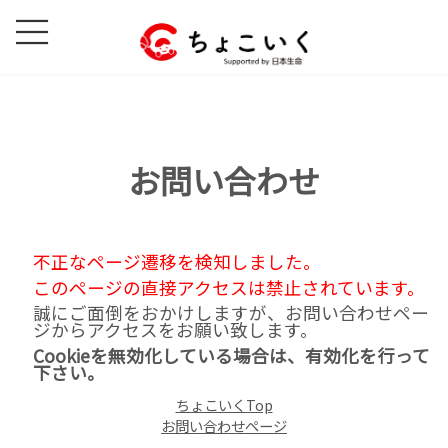
コ
ナ
ン
ビ
テ
ゲ
ン
ー
ツ
シ
へ
ョ
ス
ン
お問い合わせ
キ
に
ッ
移
プ
動
不正なページ遷移を検知しました。
このページの直接アクセスは禁止されています。
誠にご面倒をおかけしますが、お問い合わせペー
ジからアクセスをお願い致します。
Cookieを無効化している場合は、有効化を行って
下さい。
ちょこいくTop
お問い合わせページ