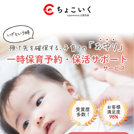
コ
ナ
ン
ビ
テ
ゲ
ン
ー
ツ
シ
へ
ョ
ス
ン
キ
に
ッ
移
プ
動