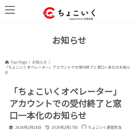
コ
ナ
ン
ビ
テ
ゲ
ン
ー
ツ
シ
お知らせ
へ
ョ
ス
ン
キ
に
ッ
移
Top Page
お知らせ
「ちょこいくオペレーター」アカウントでの受付終了と窓口一本化のお知ら
プ
動
せ
「ちょこいくオペレーター」
アカウントでの受付終了と窓
口一本化のお知らせ
最
2026年2月18日
2026年2月17日
ちょこいく運営担当
終
更