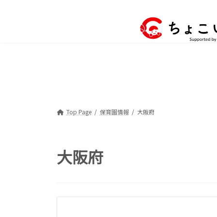
コ
ナ
ン
ビ
テ
ゲ
ン
ー
ツ
シ
へ
ョ
ス
ン
キ
に
ッ
移
プ
動
Top Page
保育園情報
大阪府
大阪府