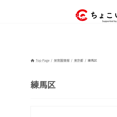
コ
ナ
ン
ビ
テ
ゲ
ン
ー
ツ
シ
へ
ョ
ス
ン
キ
に
ッ
移
プ
動
Top Page
保育園情報
東京都
練馬区
練馬区