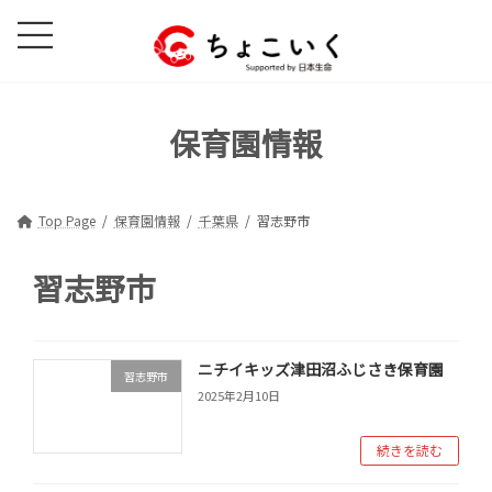
コ
ナ
ン
ビ
テ
ゲ
ン
ー
ツ
シ
保育園情報
へ
ョ
ス
ン
キ
に
ッ
移
Top Page
保育園情報
千葉県
習志野市
プ
動
習志野市
ニチイキッズ津田沼ふじさき保育園
習志野市
2025年2月10日
続きを読む