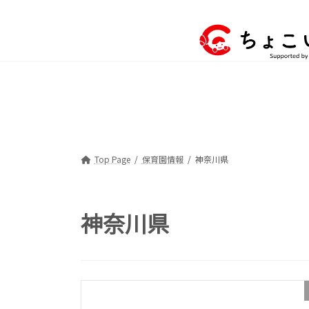
コ
ナ
ン
ビ
テ
ゲ
ン
ー
ツ
シ
へ
ョ
ス
ン
キ
に
ッ
移
プ
動
Top Page
保育園情報
神奈川県
神奈川県