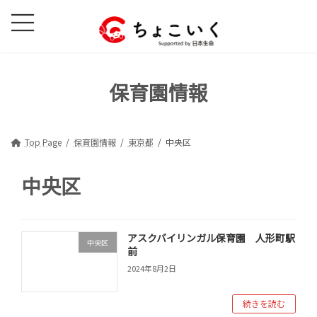
コ
ナ
ン
ビ
テ
ゲ
ン
ー
ツ
シ
保育園情報
へ
ョ
ス
ン
キ
に
ッ
移
Top Page
保育園情報
東京都
中央区
プ
動
中央区
アスクバイリンガル保育園 人形町駅
中央区
前
2024年8月2日
続きを読む