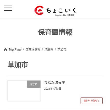
コ
ナ
ン
ビ
テ
ゲ
ン
ー
ツ
シ
保育園情報
へ
ョ
ス
ン
キ
に
ッ
移
Top Page
保育園情報
埼玉県
草加市
プ
動
草加市
ひなたぼっ子
草加市
2025年4月7日
続きを読む