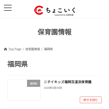
コ
ナ
ン
ビ
テ
ゲ
ン
ー
ツ
シ
保育園情報
へ
ョ
ス
ン
キ
に
ッ
移
Top Page
保育園情報
福岡県
プ
動
福岡県
ニチイキッズ福岡百道浜保育園
福岡県
2026年6月30日
続きを読む