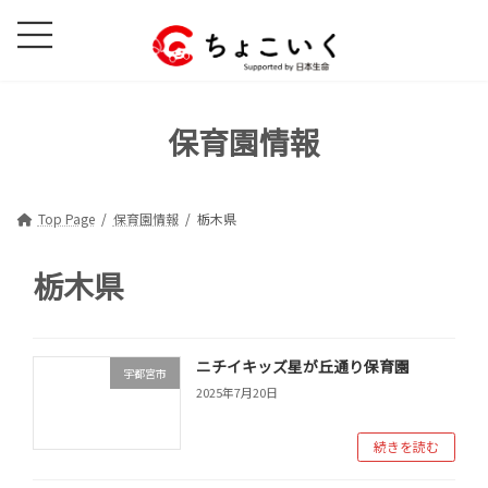
コ
ナ
ン
ビ
テ
ゲ
ン
ー
ツ
シ
保育園情報
へ
ョ
ス
ン
キ
に
ッ
移
Top Page
保育園情報
栃木県
プ
動
栃木県
ニチイキッズ星が丘通り保育園
宇都宮市
2025年7月20日
続きを読む