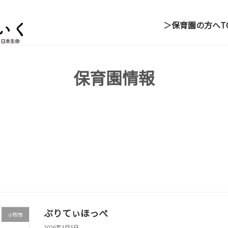
＞保育園の方へ
T
保育園情報
ぷりてぃほっぺ
小牧市
2026年3月5日