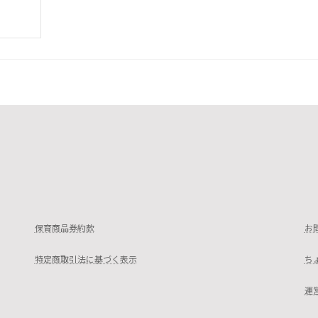
保育商品券約款
お
特定商取引法に基づく表示
ち
運