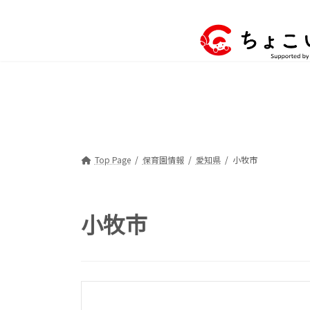
コ
ナ
ン
ビ
テ
ゲ
ン
ー
ツ
シ
へ
ョ
ス
ン
キ
に
ッ
移
プ
動
Top Page
保育園情報
愛知県
小牧市
小牧市