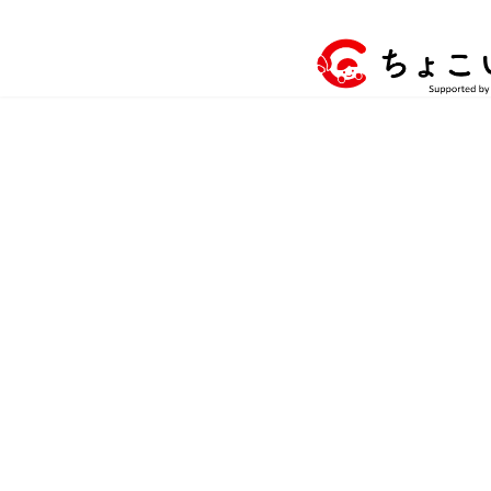
コ
ナ
ン
ビ
テ
ゲ
ン
ー
ツ
シ
へ
ョ
ス
ン
キ
に
ッ
移
プ
動