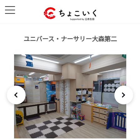
コ
ナ
ン
ビ
テ
ゲ
ン
ー
ツ
シ
ユニバース・ナーサリー大森第二
へ
ョ
ス
ン
キ
に
ッ
移
プ
動