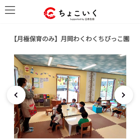
コ
ナ
ン
ビ
テ
ゲ
ン
ー
ツ
シ
【月極保育のみ】月岡わくわくちびっこ園
へ
ョ
ス
ン
キ
に
ッ
移
プ
動