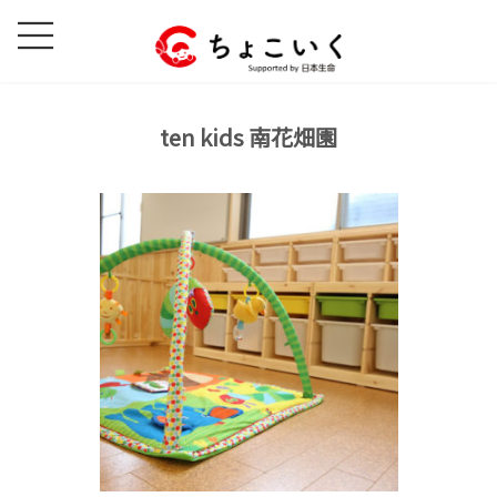
コ
ナ
ン
ビ
テ
ゲ
ン
ー
ツ
シ
ten kids 南花畑園
へ
ョ
ス
ン
キ
に
ッ
移
プ
動