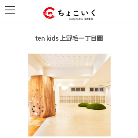
コ
ナ
ン
ビ
テ
ゲ
ン
ー
ツ
シ
ten kids 上野毛一丁目園
へ
ョ
ス
ン
キ
に
ッ
移
プ
動