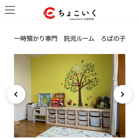
コ
ナ
ン
ビ
テ
ゲ
ン
ー
ツ
シ
一時預かり専門 託児ルーム ろばの子
へ
ョ
ス
ン
キ
に
ッ
移
プ
動