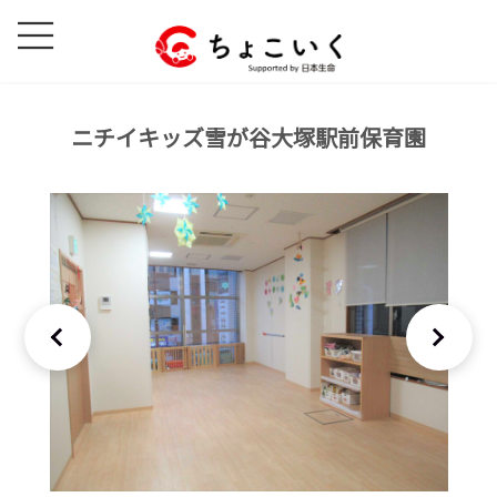
コ
ナ
ン
ビ
テ
ゲ
ン
ー
ツ
シ
ニチイキッズ雪が谷大塚駅前保育園
へ
ョ
ス
ン
キ
に
ッ
移
プ
動