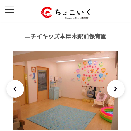
コ
ナ
ン
ビ
テ
ゲ
ン
ー
ツ
シ
ニチイキッズ本厚木駅前保育園
へ
ョ
ス
ン
キ
に
ッ
移
プ
動