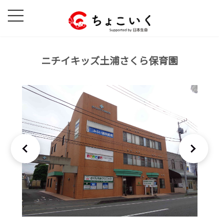
コ
ナ
ン
ビ
テ
ゲ
ン
ー
ツ
シ
ニチイキッズ土浦さくら保育園
へ
ョ
ス
ン
キ
に
ッ
移
プ
動