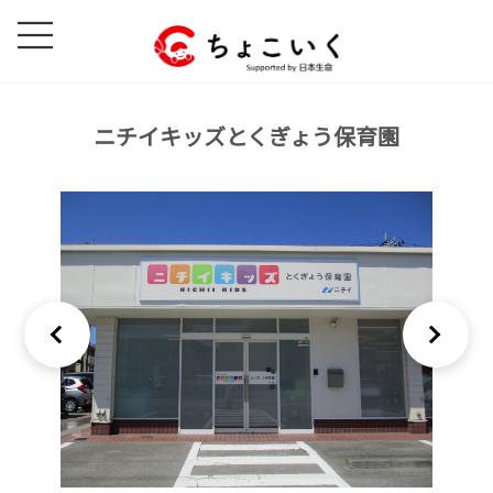
コ
ナ
ン
ビ
テ
ゲ
ン
ー
ツ
シ
ニチイキッズとくぎょう保育園
へ
ョ
ス
ン
キ
に
ッ
移
プ
動