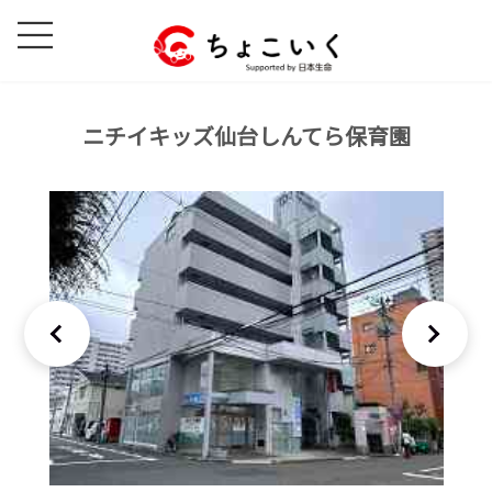
コ
ナ
ン
ビ
テ
ゲ
ン
ー
ツ
シ
ニチイキッズ仙台しんてら保育園
へ
ョ
ス
ン
キ
に
ッ
移
プ
動