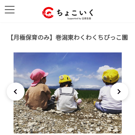
コ
ナ
ン
ビ
テ
ゲ
ン
ー
ツ
シ
【月極保育のみ】巻潟東わくわくちびっこ園
へ
ョ
ス
ン
キ
に
ッ
移
プ
動