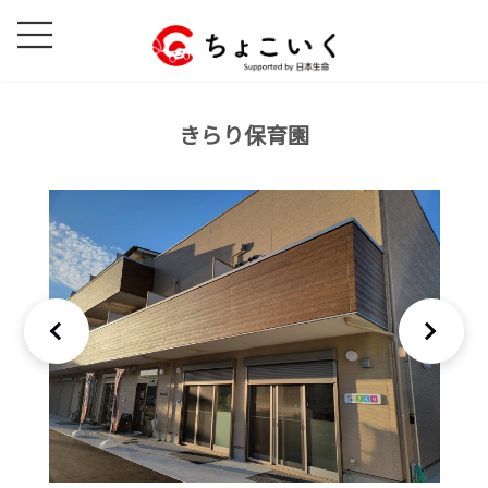
コ
ナ
ン
ビ
テ
ゲ
ン
ー
ツ
シ
きらり保育園
へ
ョ
ス
ン
キ
に
ッ
移
プ
動