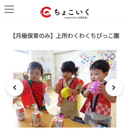
コ
ナ
ン
ビ
テ
ゲ
ン
ー
ツ
シ
【月極保育のみ】上所わくわくちびっこ園
へ
ョ
ス
ン
キ
に
ッ
移
プ
動