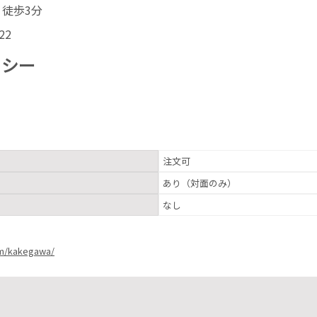
り徒歩3分
22
リシー
注文可
あり（対面のみ）
なし
om/kakegawa/