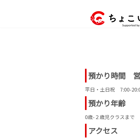
コ
ナ
ン
ビ
テ
ゲ
ン
ー
ツ
シ
へ
ョ
ス
ン
キ
に
ッ
移
プ
動
預かり時間 
平日・土日祝 7:00-20:
預かり年齢
0歳-２歳児クラスまで
アクセス