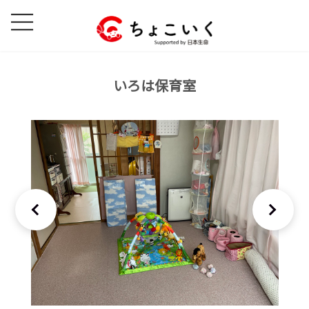
コ
ナ
ン
ビ
テ
ゲ
ン
ー
ツ
シ
いろは保育室
へ
ョ
ス
ン
キ
に
ッ
移
プ
動