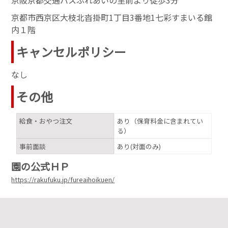
京阪京都交通バスふれあいの里前より徒歩3分
京都市西京区大枝北沓掛町1丁目3番地1七彩すまいる館
内１階
キャンセルポリシー
なし
その他
給食・おやつ注文
あり（保育料金に含まれてい
る）
事前面談
あり(対面のみ)
園の公式ＨＰ
https://rakufuku.jp/fureaihoikuen/