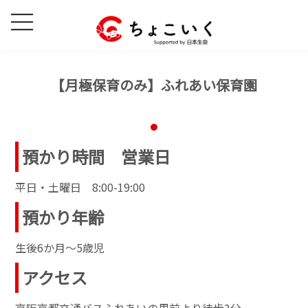
コ
ナ
ン
ビ
テ
ゲ
ン
ー
ツ
シ
【月極保育のみ】ふれあい保育園
へ
ョ
ス
ン
キ
に
ッ
移
預かり時間 営業日
プ
動
平日・土曜日 8:00-19:00
預かり年齢
生後6か月～5歳児
アクセス