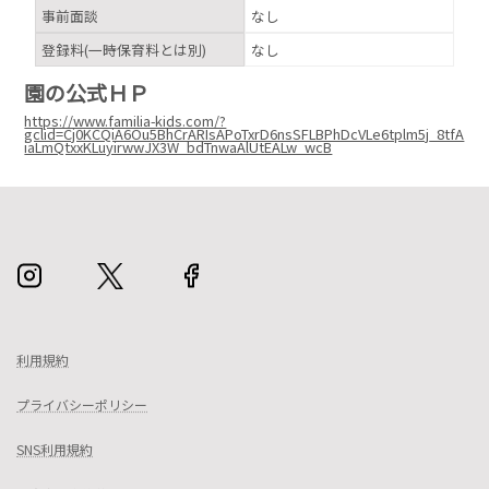
事前面談
なし
登録料(一時保育料とは別)
なし
園の公式ＨＰ
https://www.familia-kids.com/?
gclid=Cj0KCQiA6Ou5BhCrARIsAPoTxrD6nsSFLBPhDcVLe6tplm5j_8tfA
iaLmQtxxKLuyirwwJX3W_bdTnwaAlUtEALw_wcB
利用規約
プライバシーポリシー
SNS利用規約