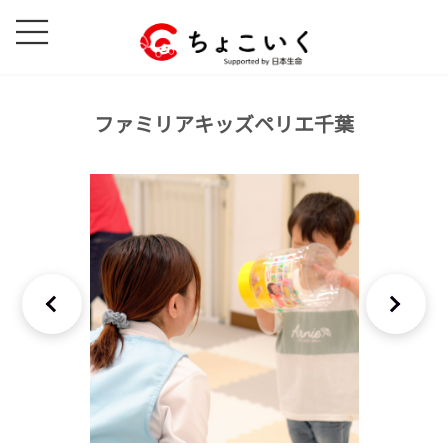
コ
ナ
ン
ビ
テ
ゲ
ン
ー
ツ
シ
ファミリアキッズペリエ千葉
へ
ョ
ス
ン
キ
に
ッ
移
プ
動