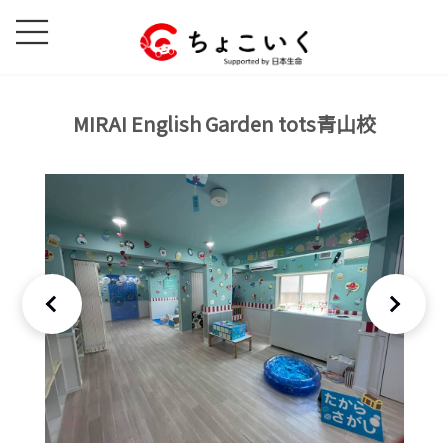
コ
ナ
ン
ビ
テ
ゲ
ン
ー
ツ
シ
MIRAI English Garden tots青山校
へ
ョ
ス
ン
キ
に
ッ
移
プ
動