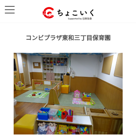
コ
ナ
ン
ビ
テ
ゲ
ン
ー
ツ
シ
コンビプラザ東和三丁目保育園
へ
ョ
ス
ン
キ
に
ッ
移
プ
動