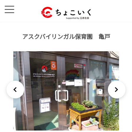
コ
ナ
ン
ビ
テ
ゲ
ン
ー
ツ
シ
アスクバイリンガル保育園 亀戸
へ
ョ
ス
ン
キ
に
ッ
移
プ
動