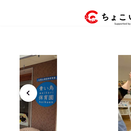
コ
ナ
ン
ビ
テ
ゲ
ン
ー
ツ
シ
へ
ョ
ス
ン
キ
に
ッ
移
プ
動