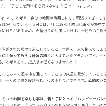
ぎり、「子どもを預ける必要はない」と思っていました。
すればいい」と考え、自分の時間は後回しにし、頑張りすぎてし
行政が行っている一時保育は、月に1度の予約日に電話が集中す
間に限りがあるため、希望通りの利用はできず、一通りの手間
う閉ざされた環境で過ごしていると、育児を一人で抱えてしま
人に手伝ってもらう練習の場
ととらえていただきたいです。子
る」
と考えると、抵抗感は低くなりませんか？
るおもちゃで遊ぶ事を通じて、子どもの成長に繋がっていると
は、一人の時間を設けられ、心のゆとりができます。
母親の心
れぞれの時間を楽しむ事は、
親と子にとって「ハッピーセパレ
は大きいため、安心できる育児の場所を家以外にも作っていた