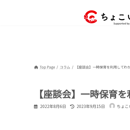
コ
ナ
ン
ビ
テ
ゲ
ン
ー
ツ
シ
へ
ョ
ス
ン
キ
に
ッ
移
プ
動
Top Page
コラム
【座談会】一時保育を利用してわ
【座談会】一時保育を
最
2022年8月6日
2023年9月15日
ちょこ
終
更
新
日