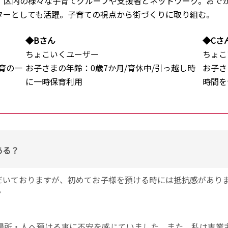
、区内の様々な子育てグループや支援者とネットワーク。おで
ターとしても活躍。子育ての視点から街づくりに取り組む。
◆Bさん
◆Cさ
ちょこいくユーザー
ちょこ
育の一
お子さまの年齢：0歳7か月/育休中/引っ越し時
お子さ
に一時保育利用
時間を
ある？
いただいておりますが、初めてお子様を預ける時には抵抗感があ
？
場所・人へ預ける事に不安を感じていました。また、私は専業