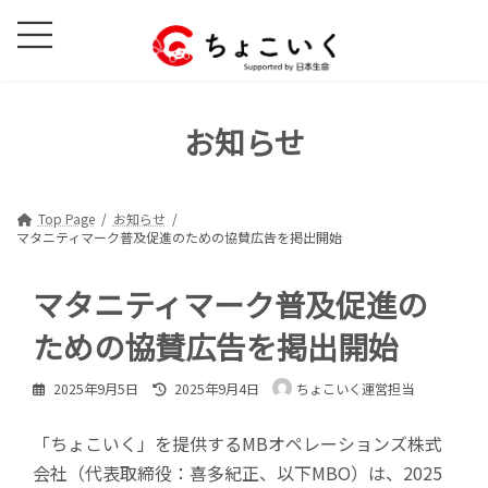
コ
ナ
ン
ビ
テ
ゲ
ン
ー
ツ
シ
お知らせ
へ
ョ
ス
ン
キ
に
ッ
移
Top Page
お知らせ
マタニティマーク普及促進のための協賛広告を掲出開始
プ
動
マタニティマーク普及促進の
ための協賛広告を掲出開始
最
2025年9月5日
2025年9月4日
ちょこいく運営担当
終
更
「ちょこいく」を提供するMBオペレーションズ株式
新
日
会社（代表取締役：喜多紀正、以下MBO）は、2025
時